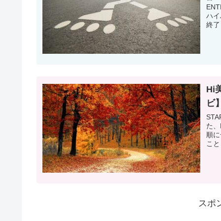
EN
ハイ
終了
Hi
ビ
ST
た、
順に
こと
スポ