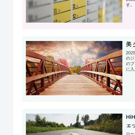
す。 H
美
20
のジ
のプ
に入
H
ェ
ロー