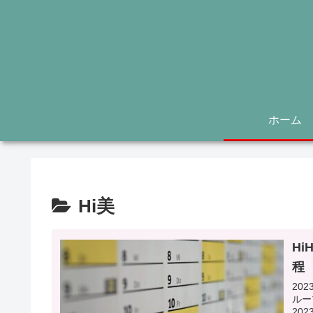
ホーム
Hi美
Hi
程
20
ループ
20