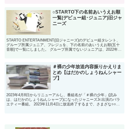
○STARTO下の名前あいうえお順
一覧(デビュー組･ジュニア)旧ジャ
ニーズ
STARTO ENTERTAINMENT(旧ジャニーズ)のデビュー組タレント、
グループ所属ジュニア、フレジュを、下の名前のあいうえお順(五十
音順)で一覧にしました。 グループ所属でないジュニアは、2022年の
アドベントカレンダーに載ったジュ...
＃裸の少年放送内容振りかえりま
とめ【はだかのしょうねんシャー
プ】
2023年4月8日からリニューアルし、番組名が「＃裸の少年」(読み
は、はだかのしょうねんシャープ)になったジャニーズJr.出演のバラ
エティー番組。 2023年11月4日に放送終了するまで、さまざな○○王
対決が行われました。 これまでに出演し...