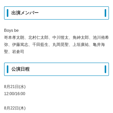
出演メンバー
Boys be
嵜本孝太朗、北村仁太郎、中川惺太、角紳太郎、池川侑希
弥、伊藤篤志、千田藍生、丸岡晃聖、上垣廣祐、亀井海
聖、岩倉司
公演日程
8月21日(水)
12:00/16:00
8月22日(木)