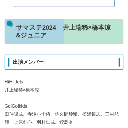
サマステ2024 井上瑞稀×橋本涼
&ジュニア
出演メンバー
HiHi Jets
井上瑞稀×橋本涼
Go!Go!kids
田仲陽成、寺澤小十侑、佐久間玲駈、松浦銀志、三村航
輝、上原剣心、羽村仁成、鮫島令