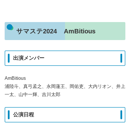
サマステ2024 AmBitious
出演メンバー
AmBitious
浦陸斗、真弓孟之、永岡蓮王、岡佑吏、大内リオン、井上
一太、山中一輝、吉川太郎
公演日程