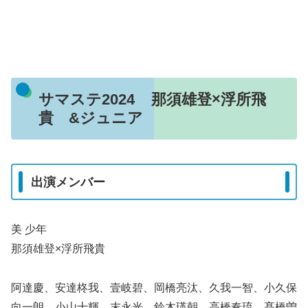
サマステ2024 那須雄登×浮所飛
貴 &ジュニア
出演メンバー
美 少年
那須雄登×浮所飛貴
阿達慶、安達柊我、壹岐碧、岡橋亮汰、久我一智、小久保
向一朗、小山十輝、末永光、鈴木瑛朝、高橋奏琉、髙橋曽