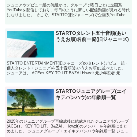
ジュニアやデビュー組の何組かは、グループで曜日ごとに企画系
YouTubeを配信しており、毎日のように新しい配信動画が見れる時代
になりました。 そこで、STARTO(旧ジャニーズ)で企画系YouTubeを
やっているグループを更新曜日ごとに一覧...
STARTOタレント五十音順(あい
うえお順)名前一覧(旧ジャニーズ)
STARTO ENTERTAINMENT(旧ジャニーズ)のタレント(デビュー組・
個人タレント・ジュニア)を五十音順(あいうえお順)に並べました。
ジュニアは、 ACEes KEY TO LIT B&ZAI Howzit 元少年忍者 元
Spe...
STARTOジュニアグループ(エイ
キテバンハウ)の年齢順一覧
2025年のジュニアグループ再編成後に結成されたジュニア4グループ
(ACEes、KEY TO LIT、B&ZAI、Howzit)のメンバーを年齢順にまと
めました。 ジュニアグループ・エイキテバンハウ年齢順一覧 ジュニ
アグループ(ACEes、...