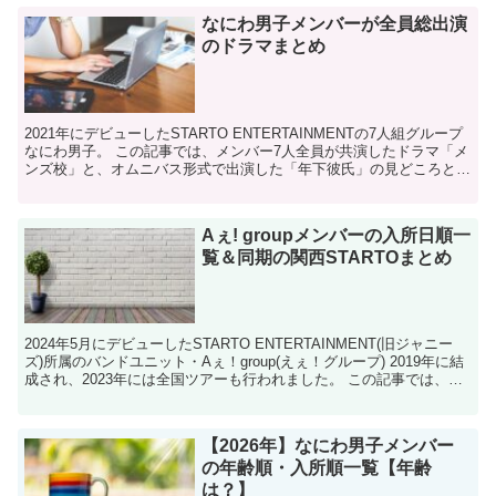
なにわ男子メンバーが全員総出演
のドラマまとめ
2021年にデビューしたSTARTO ENTERTAINMENTの7人組グループ
なにわ男子。 この記事では、メンバー7人全員が共演したドラマ「メ
ンズ校」と、オムニバス形式で出演した「年下彼氏」の見どころとス
トーリーをまとめました。 なにわ男...
Aぇ! groupメンバーの入所日順一
覧＆同期の関西STARTOまとめ
2024年5月にデビューしたSTARTO ENTERTAINMENT(旧ジャニー
ズ)所属のバンドユニット・Aぇ！group(えぇ！グループ) 2019年に結
成され、2023年には全国ツアーも行われました。 この記事では、A
ぇ！groupメン...
【2026年】なにわ男子メンバー
の年齢順・入所順一覧【年齢
は？】