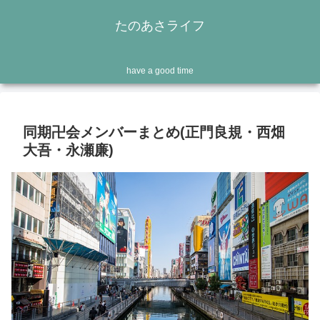
たのあさライフ
have a good time
同期卍会メンバーまとめ(正門良規・西畑
大吾・永瀬廉)