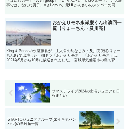
「なにわ男子」「Aぇ! group」「Lil かんさい」の3グループ。 この記
事では、なにわ男子、Aぇ! group、元Lil かんさいのメンバーの同学
年＆入所順を...
おかえりモネ永瀬廉くん出演回一
覧【りょーちん・及川亮】
King & Princeの永瀬廉君が、主人公の幼なじみ・及川亮(通称りょー
ちん)役で出演した、朝ドラ「おかえりモネ」 「おかえりモネ」は、
2021年5月から10月に放送されました。 宮城県気仙沼市の島で育っ
た主人公・永浦百音が、天気に興味...
サマステライブ2024の出演ジュニアと日
程まとめ
STARTOジュニアグループ(エイキテバン
ハウ)の年齢順一覧