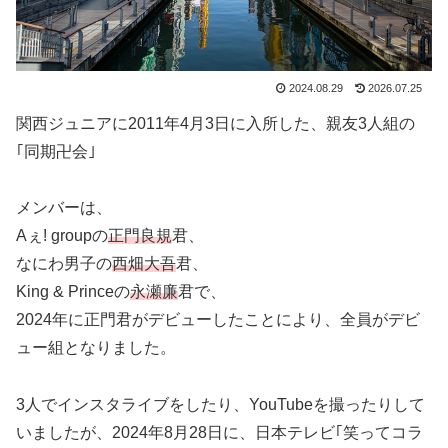
2024.08.29
2026.07.25
関西ジュニアに2011年4月3日に入所した、親友3人組の
｢同期卍会｣
メンバーは、
Aぇ! groupの
正門良規
君、
なにわ男子の
西畑大吾
君、
King & Princeの
永瀬廉
君で、
2024年に正門君がデビューしたことにより、全員がデビ
ュー組となりました。
3人でインスタライブをしたり、YouTubeを撮ったりして
いましたが、2024年8月28日に、日本テレビ｢笑ってコラ