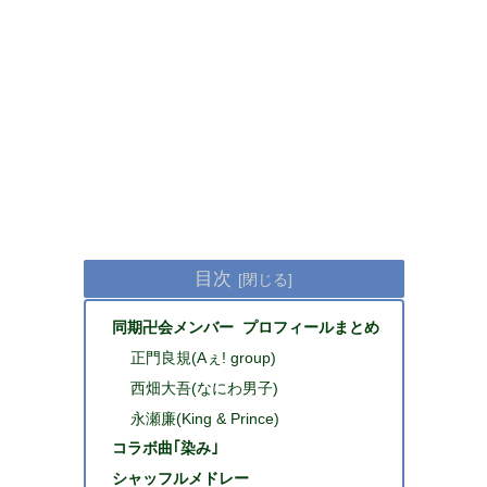
目次
同期卍会メンバー プロフィールまとめ
正門良規(Aぇ! group)
西畑大吾(なにわ男子)
永瀬廉(King & Prince)
コラボ曲｢染み｣
シャッフルメドレー