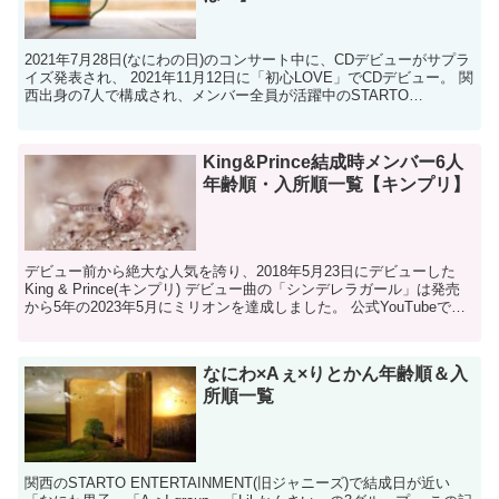
2021年7月28日(なにわの日)のコンサート中に、CDデビューがサプラ
イズ発表され、 2021年11月12日に「初心LOVE」でCDデビュー。 関
西出身の7人で構成され、メンバー全員が活躍中のSTARTO
ENTERTAINMENTグルー...
King&Prince結成時メンバー6人
年齢順・入所順一覧【キンプリ】
デビュー前から絶大な人気を誇り、2018年5月23日にデビューした
King & Prince(キンプリ) デビュー曲の「シンデレラガール」は発売
から5年の2023年5月にミリオンを達成しました。 公式YouTubeで配
信されているKing ...
なにわ×Aぇ×りとかん年齢順＆入
所順一覧
関西のSTARTO ENTERTAINMENT(旧ジャニーズ)で結成日が近い