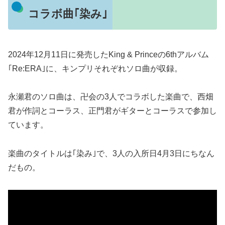
コラボ曲｢染み｣
2024年12月11日に発売したKing & Princeの6thアルバム
｢Re:ERA｣に、キンプリそれぞれソロ曲が収録。
永瀬君のソロ曲は、卍会の3人でコラボした楽曲で、西畑
君が作詞とコーラス、正門君がギターとコーラスで参加し
ています。
楽曲のタイトルは｢染み｣で、3人の入所日4月3日にちなん
だもの。