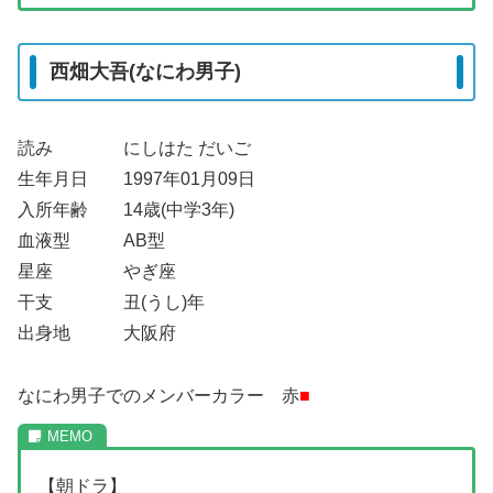
西畑大吾(なにわ男子)
読み にしはた だいご
生年月日 1997年01月09日
入所年齢 14歳(中学3年)
血液型 AB型
星座 やぎ座
干支 丑(うし)年
出身地 大阪府
なにわ男子でのメンバーカラー 赤
■
【朝ドラ】