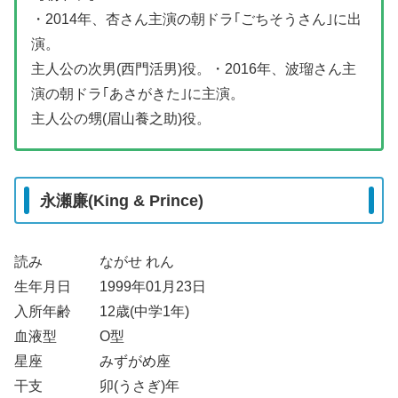
・2014年、杏さん主演の朝ドラ｢ごちそうさん｣に出
演。
主人公の次男(西門活男)役。・2016年、波瑠さん主
演の朝ドラ｢あさがきた｣に主演。
主人公の甥(眉山養之助)役。
永瀬廉(King & Prince)
読み ながせ れん
生年月日 1999年01月23日
入所年齢 12歳(中学1年)
血液型 O型
星座 みずがめ座
干支 卯(うさぎ)年