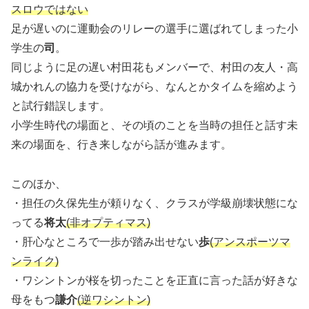
スロウではない
足が遅いのに運動会のリレーの選手に選ばれてしまった小
学生の
司
。
同じように足の遅い村田花もメンバーで、村田の友人・高
城かれんの協力を受けながら、なんとかタイムを縮めよう
と試行錯誤します。
小学生時代の場面と、その頃のことを当時の担任と話す未
来の場面を、行き来しながら話が進みます。
このほか、
・担任の久保先生が頼りなく、クラスが学級崩壊状態にな
ってる
将太
(非オプティマス)
・肝心なところで一歩が踏み出せない
歩
(アンスポーツマ
ンライク)
・ワシントンが桜を切ったことを正直に言った話が好きな
母をもつ
謙介
(逆ワシントン)