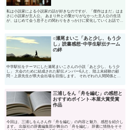
私は小説家による小説家の話が好きなのですが、「傑作はまだ」はま
さに小説家が主人公。 あまり外との繋がりがなかった主人公の生活
が、はじめて会う息子との関わりをきっかけに変化していくお話で
す。 希望がある話を読みたい方におすすめです。 1.「傑...
○瀬尾まいこ「あと少し、もう少
し」読書感想ｰ中学生駅伝チーム
の絆
中学駅伝をテーマにした瀬尾まいこさんの小説「あと少し、もう少
し」 大会のために結成された駅伝メンバー6人と、陸上未経験の顧
問・上原先生が県大会出場を目指します。 それぞれの人間関係と成
長が描かれた物語です。 「あと少し、もう少し」は、こんな...
三浦しをん「舟を編む」の感想と
おすすめポイント‐本屋大賞受賞
作品
今回は、三浦しをんさん作「舟を編む」の内容と魅力、感想を紹介し
ます。 出版社の辞書編集部が舞台の「舟を編む」 辞書に情熱をそそ