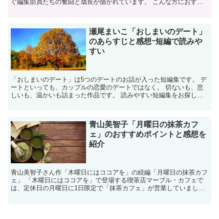
ぐ編集部員たちの奮闘と成長が描かれています。 こんな方におすす
め ・言葉を扱う仕事に興味がある。 ・何かに打ち込み...
瀬尾まいこ「おしまいのデート」
のあらすじと感想ｰ短編で読みや
すい
「おしまいのデート」は5つのデートのお話が入った短編集です。 デ
ートといっても、カップルの恋愛のデートではなく。 切ないも、悲
しいも、温かいも詰まった作品です。 読みやすい短編集をお探しの
方におすすめです。 1.おしまいのデート・作品紹介 ...
青山美智子「月曜日の抹茶カフ
ェ」のおすすめポイントと感想を
紹介
青山美智子さん作「木曜日にはココアを」の続編「月曜日の抹茶カフ
ェ」 「木曜日にはココアを」で登場する喫茶店マーブル・カフェで
は、定休日の月曜日に1日限定で「抹茶カフェ」が営業していまし
た。 たった1日だけ開かれた「抹茶カフェ」から12の物語...