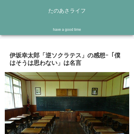
たのあさライフ
have a good time
伊坂幸太郎「逆ソクラテス」の感想ｰ「僕
はそうは思わない」は名言