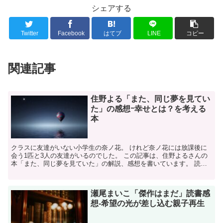
シェアする
Twitter
Facebook
はてブ
LINE
コピー
関連記事
住野よる「また、同じ夢を見てい
た」の感想ｰ幸せとは？を考える
本
クラスに友達がいない小学生の奈ノ花。 けれど奈ノ花には放課後に
会う1匹と3人の友達がいるのでした。 この記事は、住野よるさんの
本「また、同じ夢を見ていた」の解説、感想を書いています。 読も
うかどうか迷っている方におすすめです。 1.「また、...
瀬尾まいこ「傑作はまだ」読書感
想‐希望の光が差し込む親子再生